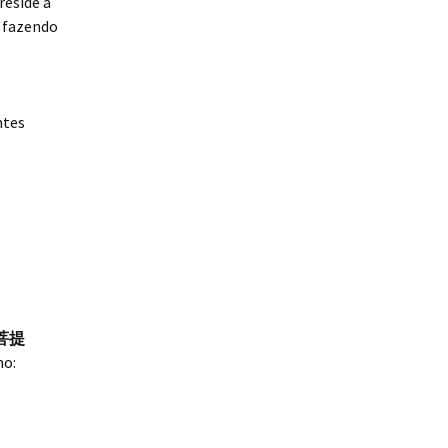
reside a
, fazendo
ntes
菩提
mo: