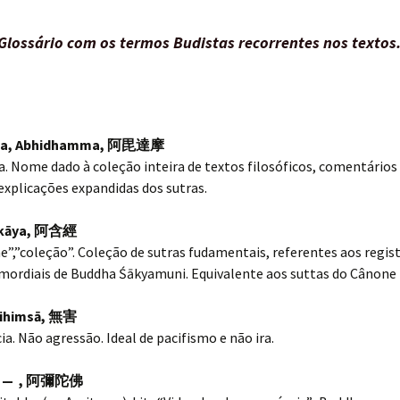
Glossário com os termos Budistas recorrentes nos textos
a, Abhidhamma,
阿毘達摩
 Nome dado à coleção inteira de textos filosóficos, comentários
 explicações expandidas dos sutras.
kāya,
阿含經
me”,”coleção”. Coleção de sutras fudamentais, referentes aos regis
mordiais de Buddha Śākyamuni. Equivalente aos suttas do Cânone P
ihimsā,
無害
ia. Não agressão. Ideal de pacifismo e não ira.
 — ,
阿彌陀佛