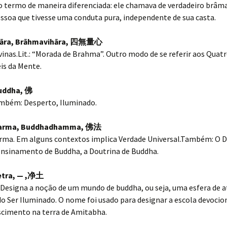
 termo de maneira diferenciada: ele chamava de verdadeiro brâm
ssoa que tivesse uma conduta pura, independente de sua casta.
āra, Brāhmavihāra,
四無量心
inas.Lit.: “Morada de Brahma”. Outro modo de se referir aos Quat
is da Mente.
uddha,
佛
mbém: Desperto, Iluminado.
arma, Buddhadhamma,
佛法
ma. Em alguns contextos implica Verdade Universal.Também: O 
Ensinamento de Buddha, a Doutrina de Buddha.
ra, — ,
净土
 Designa a noção de um mundo de buddha, ou seja, uma esfera de 
 Ser Iluminado. O nome foi usado para designar a escola devocio
scimento na terra de Amitabha.