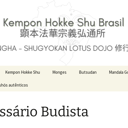
Kempon Hokke Shu
Monges
Butsudan
Mandala G
shōs autênticos
Nichiren Shonin
Nichijū Shonin
ssário Budista