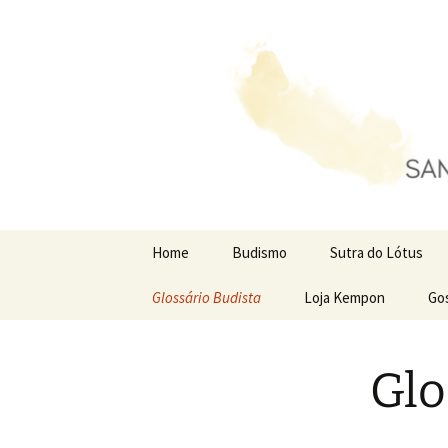
Kempon.com.br
Saltar
para
o
conteúdo
Home
Budismo
Sutra do Lótus
Glossário Budista
Loja Kempon
Go
Glo