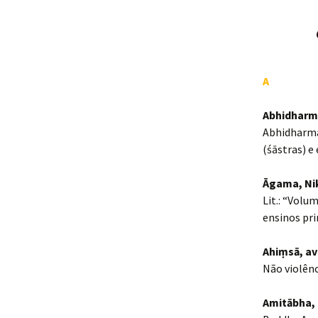
A
Abhidharm
Abhidharma.
(śāstras) e
Āgama, Ni
Lit.: “Volu
ensinos pri
Ahiṃsā, av
Não violênc
Amitābha,