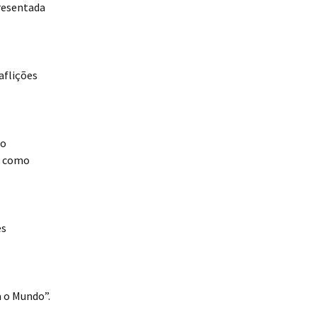
presentada
aflições
no
o como
es
 o Mundo”.