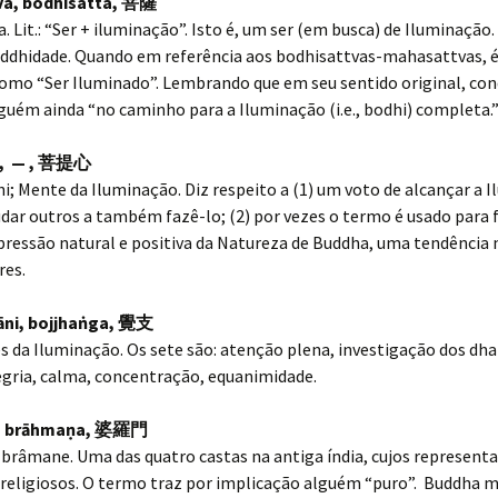
a, bodhisatta,
菩薩
. Lit.: “Ser + iluminação”. Isto é, um ser (em busca) de Iluminaçã
uddhidade. Quando em referência aos bodhisattvas-mahasattvas, é
como “Ser Iluminado”. Lembrando que em seu sentido original, con
guém ainda “no caminho para a Iluminação (i.e., bodhi) completa.
, — ,
菩提心
; Mente da Iluminação. Diz respeito a (1) um voto de alcançar a 
judar outros a também fazê-lo; (2) por vezes o termo é usado para 
pressão natural e positiva da Natureza de Buddha, uma tendência 
res.
ni, bojjhaṅga,
覺支
s da Iluminação. Os sete são: atenção plena, investigação dos dh
egria, calma, concentração, equanimidade.
 brāhmaṇa,
婆羅門
brâmane. Uma das quatro castas na antiga índia, cujos represent
religiosos. O termo traz por implicação alguém “puro”. Buddha m