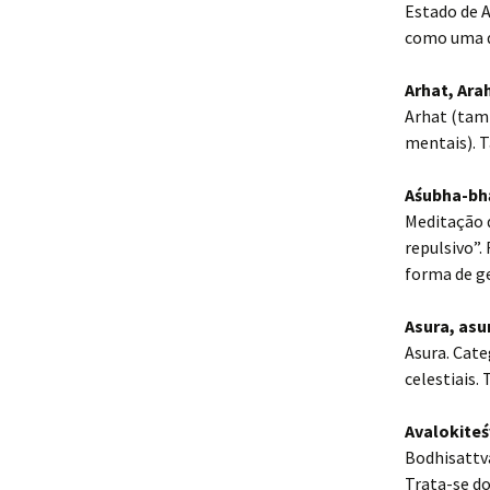
Estado de A
como uma q
Arhat, Ara
Arhat (tamb
mentais). 
Aśubha-bh
Meditação d
repulsivo”
forma de g
Asura, asu
Asura. Cate
celestiais.
Avalokiteś
Bodhisattv
Trata-se d