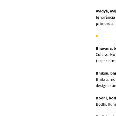
Avidyā, avi
Ignorância
primordial.
B
Bhāvanā, 
Cultivo. No
(especialm
Bhikṣu, bh
Bhiksu, mo
designar u
Bodhi, bod
Bodhi. Ilum