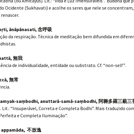
abha (ou Amitayus). Lit.: “Vida e Luz Imensuráveis”. Buddha que p
do Ocidente (Sukhavati) e acolhe os seres que nele se concentram
 renascer.
ṛti, ānāpānasati,
念呼吸
ão da respiração. Técnica de meditação bem difundida em difere
dhistas.
nattā,
無我
ência de individualidade, entidade ou substrato. Cf. “non-self”.
iccā,
無常
ncia.
samyak-saṃbodhi, anuttarā-samā-saṃbodhi,
阿耨多羅三藐三
 Lit.: “Insuperável, Correta e Completa Bodhi”. Mais traduzido co
Perfeita e Completa Iluminação”.
, appamāda,
不放逸