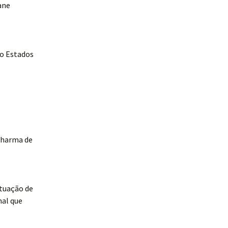
ane
ro Estados
Dharma de
atuação de
nal que