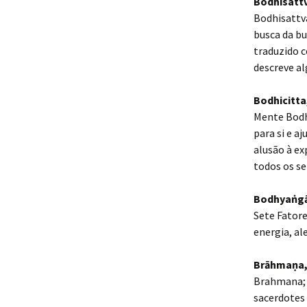
Bodhisattv
Bodhisattva
busca da b
traduzido 
descreve al
Bodhicitta
Mente Bodhi
para si e a
alusão à ex
todos os se
Bodhyaṅgā
Sete Fatore
energia, al
Brāhmaṇa,
Brahmana; 
sacerdotes 