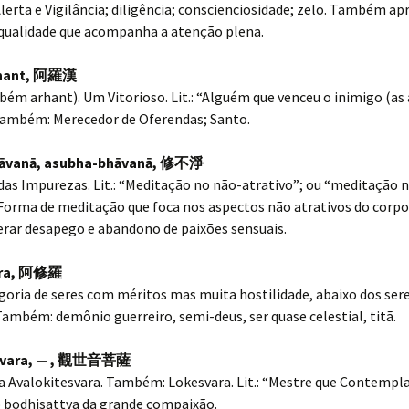
lerta e Vigilância; diligência; conscienciosidade; zelo. Também a
ualidade que acompanha a atenção plena.
hant,
阿羅漢
ém arhant). Um Vitorioso. Lit.: “Alguém que venceu o inimigo (as 
Também: Merecedor de Oferendas; Santo.
āvanā, asubha-bhāvanā,
修不淨
as Impurezas. Lit.: “Meditação no não-atrativo”; ou “meditação 
. Forma de meditação que foca nos aspectos não atrativos do corp
erar desapego e abandono de paixões sensuais.
ra,
阿修羅
goria de seres com méritos mas muita hostilidade, abaixo dos ser
 Também: demônio guerreiro, semi-deus, ser quase celestial, titã.
vara, — ,
觀世音菩薩
a Avalokitesvara. Também: Lokesvara. Lit.: “Mestre que Contempla
o bodhisattva da grande compaixão.