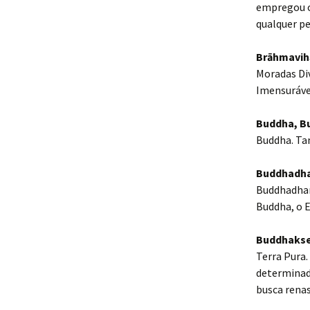
empregou o
qualquer pe
Brāhmavih
Moradas Div
Imensuráve
Buddha, B
Buddha. Ta
Buddhadh
Buddhadhar
Buddha, o 
Buddhakset
Terra Pura.
determinado
busca rena