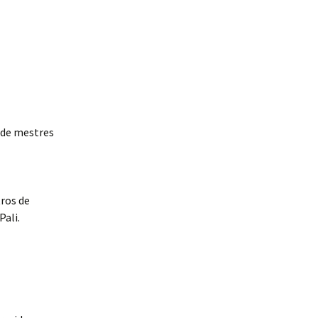
.
 de mestres
tros de
ali.