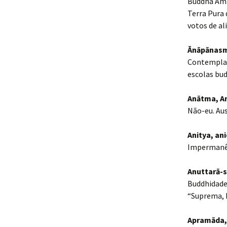
Buddha Amit
Terra Pura 
votos de ali
Ānāpānasm
Contemplaç
escolas bud
Anātma, A
Não-eu. Aus
Anitya, an
Impermanê
Anuttarā-
Buddhidade.
“Suprema, 
Apramāda