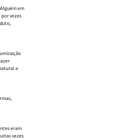
o. Alguém em
 por vezes
duto,
”
Iluminação
fazer
natural a
armas,
antes eram
uitas vezes